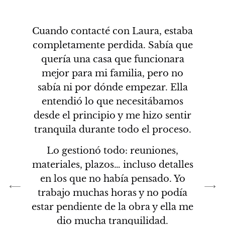
a
Cuando contacté con Laura, estaba
completamente perdida. Sabía que
no
quería una casa que funcionara
s
e
mejor para mi familia, pero no
o
sabía ni por dónde empezar. Ella
s
entendió lo que necesitábamos
ue
desde el principio y me hizo sentir
i
tranquila durante todo el proceso.
o
Lo gestionó todo: reuniones,
odo
materiales, plazos… incluso detalles
pa
ue
en los que no había pensado. Yo
e
 A
trabajo muchas horas y no podía
p
no
estar pendiente de la obra y ella me
l
on
dio mucha tranquilidad.
p